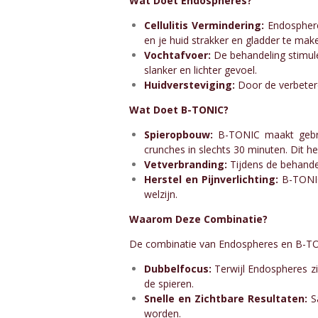
Wat Doet Endospheres?
Cellulitis Vermindering:
Endospheres
en je huid strakker en gladder te mak
Vochtafvoer:
De behandeling stimulee
slanker en lichter gevoel.
Huidversteviging:
Door de verbeterde
Wat Doet B-TONIC?
Spieropbouw:
B-TONIC maakt gebrui
crunches in slechts 30 minuten. Dit h
Vetverbranding:
Tijdens de behande
Herstel en Pijnverlichting:
B-TONIC 
welzijn.
Waarom Deze Combinatie?
De combinatie van Endospheres en B-TON
Dubbelfocus:
Terwijl Endospheres zic
de spieren.
Snelle en Zichtbare Resultaten:
Sa
worden.