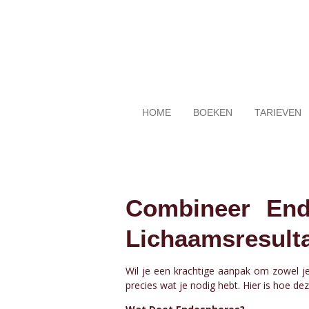
Ga
direct
naar
de
hoofdinhoud
HOME
BOEKEN
TARIEVEN
Combineer End
Lichaamsresult
Wil je een krachtige aanpak om zowel j
precies wat je nodig hebt. Hier is hoe 