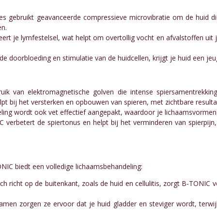
 gebruikt geavanceerde compressieve microvibratie om de huid diep
en.
rt je lymfestelsel, wat helpt om overtollig vocht en afvalstoffen uit j
 doorbloeding en stimulatie van de huidcellen, krijgt je huid een je
k van elektromagnetische golven die intense spiersamentrekking
elpt bij het versterken en opbouwen van spieren, met zichtbare resulta
ling wordt ook vet effectief aangepakt, waardoor je lichaamsvormen 
verbetert de spiertonus en helpt bij het verminderen van spierpijn
IC biedt een volledige lichaamsbehandeling:
h richt op de buitenkant, zoals de huid en cellulitis, zorgt B-TONIC v
men zorgen ze ervoor dat je huid gladder en steviger wordt, terwijl