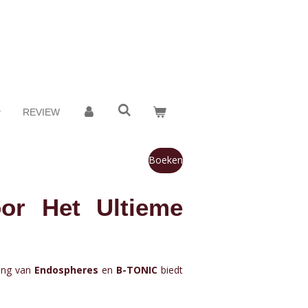
REVIEW
Boeken
or Het Ultieme
ling van
Endospheres
en
B-TONIC
biedt