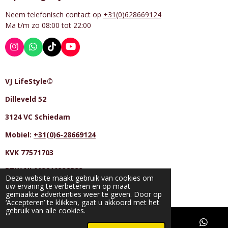
Neem telefonisch contact op
+31(0)628669124
Ma t/m zo 08:00 tot 22:00
I
W
T
Y
n
h
i
o
s
a
k
u
t
t
T
T
VJ LifeStyle©
a
s
o
u
g
A
k
b
Dilleveld 52
r
p
e
a
p
m
3124 VC Schiedam
Mobiel:
+31(0)6-28669124
KVK 77571703
BTW NL003210338B33
Deze website maakt gebruik van cookies om
uw ervaring te verbeteren en op maat
Powered by
JouwWeb
gemaakte advertenties weer te geven. Door op
‘Accepteren’ te klikken, gaat u akkoord met het
gebruik van alle cookies.