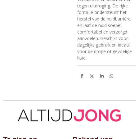
tegen uitdroging. De rijke
formule ondersteunt het
herstel van de huidbarrière
en laat de huid soepel,
comfortabel en verzorgd
aanvoelen. Geschikt voor
dagelijks gebruik en ideaal
voor de droge of gevoelige
huid.
D
D
S
D
e
e
h
e
l
e
a
l
e
l
r
e
n
e
n