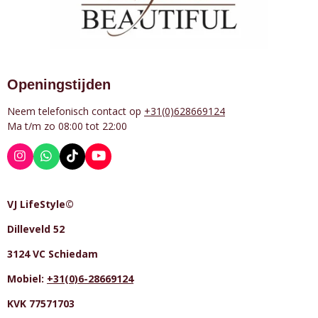
Openingstijden
Neem telefonisch contact op
+31(0)628669124
Ma t/m zo 08:00 tot 22:00
I
W
T
Y
n
h
i
o
s
a
k
u
t
t
T
T
VJ LifeStyle©
a
s
o
u
g
A
k
b
Dilleveld 52
r
p
e
a
p
m
3124 VC Schiedam
Mobiel:
+31(0)6-28669124
KVK 77571703