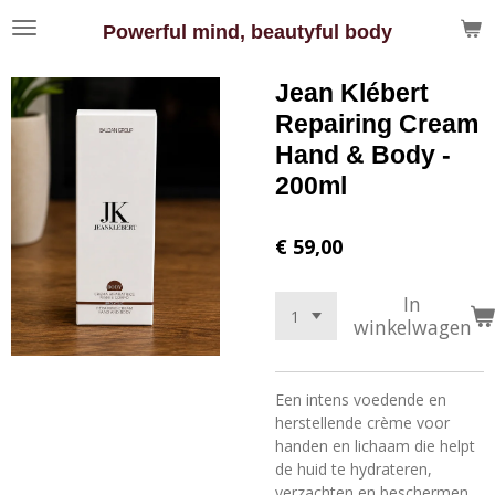
Ga
Powerful mind, beautyful body
direct
naar
Jean Klébert
de
hoofdinhoud
Repairing Cream
Hand & Body -
200ml
€ 59,00
In
winkelwagen
Een intens voedende en
herstellende crème voor
handen en lichaam die helpt
de huid te hydrateren,
verzachten en beschermen