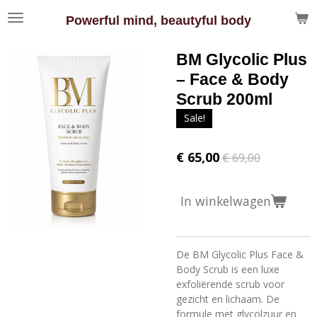
Ga
Powerful mind, beautyful body
direct
naar
BM Glycolic Plus
de
hoofdinhoud
– Face & Body
Scrub 200ml
Sale!
€ 65,00
€ 69,00
In winkelwagen
De BM Glycolic Plus Face &
Body Scrub is een luxe
exfoliërende scrub voor
gezicht en lichaam. De
formule met glycolzuur en