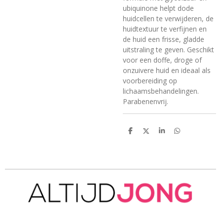
ubiquinone helpt dode
huidcellen te verwijderen, de
huidtextuur te verfijnen en
de huid een frisse, gladde
uitstraling te geven. Geschikt
voor een doffe, droge of
onzuivere huid en ideaal als
voorbereiding op
lichaamsbehandelingen.
Parabenenvrij.
D
D
S
D
e
e
h
e
l
e
a
l
e
l
r
e
n
e
n