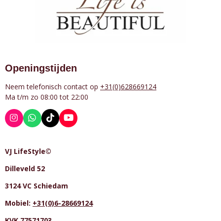
Openingstijden
Neem telefonisch contact op
+31(0)628669124
Ma t/m zo 08:00 tot 22:00
I
W
T
Y
n
h
i
o
s
a
k
u
t
t
T
T
VJ LifeStyle©
a
s
o
u
g
A
k
b
Dilleveld 52
r
p
e
a
p
m
3124 VC Schiedam
Mobiel:
+31(0)6-28669124
KVK 77571703