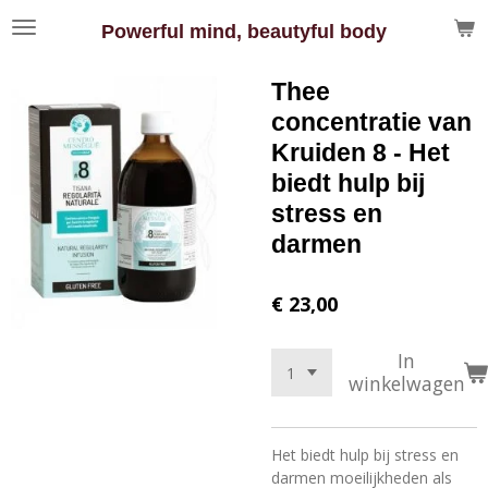
Ga
Powerful mind, beautyful body
direct
naar
Thee
de
hoofdinhoud
concentratie van
Kruiden 8 - Het
biedt hulp bij
stress en
darmen
€ 23,00
In
winkelwagen
Het biedt hulp bij stress en
darmen moeilijkheden als