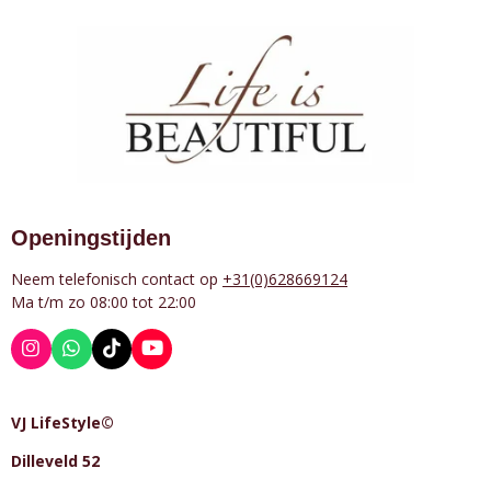
Openingstijden
Neem telefonisch contact op
+31(0)628669124
Ma t/m zo 08:00 tot 22:00
I
W
T
Y
n
h
i
o
s
a
k
u
t
t
T
T
VJ LifeStyle©
a
s
o
u
g
A
k
b
Dilleveld 52
r
p
e
a
p