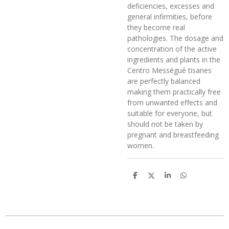
deficiencies, excesses and
general infirmities, before
they become real
pathologies. The dosage and
concentration of the active
ingredients and plants in the
Centro Mességué tisanes
are perfectly balanced
making them practically free
from unwanted effects and
suitable for everyone, but
should not be taken by
pregnant and breastfeeding
women.
D
D
S
D
e
e
h
e
l
e
a
l
e
l
r
e
n
e
n