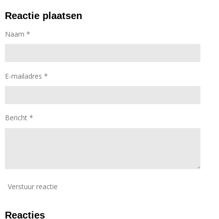
l
e
a
l
e
l
r
e
Reactie plaatsen
n
e
n
Naam *
E-mailadres *
Bericht *
Verstuur reactie
Reacties