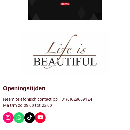
Openingstijden
Neem telefonisch contact op
+31(0)628669124
Ma t/m zo 08:00 tot 22:00
I
W
T
Y
n
h
i
o
s
a
k
u