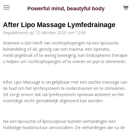
Ga
Powerful mind, beautyful body
direct
naar
After Lipo Massage Lymfedrainage
de
hoofdinhoud
Gepubliceerd op 12 oktober 2020 om 12:06
Wanneer u last heeft van vochtophopingen na een liposuctie-
behandeling of als gevolg van een trauma, een operatie,
medicijngebruik of te weinig beweging, kan Endospheres therapie
u helpen om vochtophopingen af te voeren en pijn te elimineren.
After Lipo Massage is vergelijkbaar met een zachte massage van
de huid om het lymfesysteem te ondersteunen en te stimuleren.
Dit zorgt ervoor dat uw lymfesysteem opnieuw activeert en het
overtollige vocht gemakkelijk afgevoerd kan worden.
Na een liposuctie of liposculptuur kunnen verhardingen een
hobbelige huidstructuur veroorzaken. De verhardingen die na de